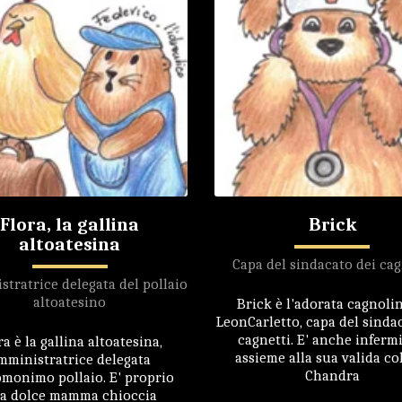
Flora, la gallina
Brick
altoatesina
Capa del sindacato dei cag
tratrice delegata del pollaio
altoatesino
Brick è l'adorata cagnolin
LeonCarletto, capa del sinda
cagnetti. E' anche infermi
ra è la gallina altoatesina,
assieme alla sua valida co
mministratrice delegata
Chandra
omonimo pollaio. E' proprio
a dolce mamma chioccia