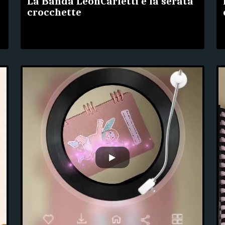
La Banda LeonCarletti e la serata
crocchette