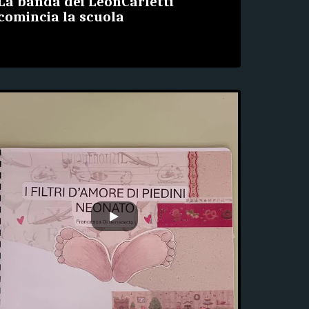
La banda dei LeonCarletti
comincia la scuola