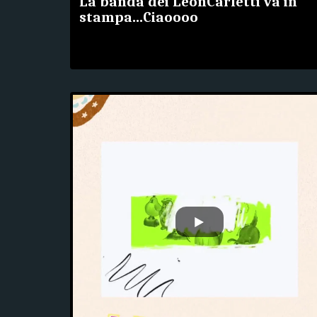
La banda dei LeonCarletti va in
stampa...Ciaoooo