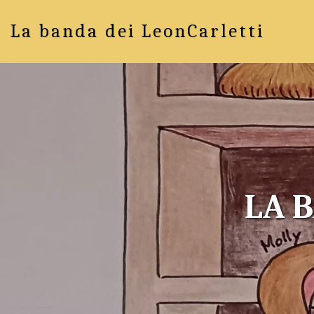
La banda dei LeonCarletti
LA 