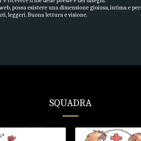
e ricevere il file delle poesie e dei disegni.
 web, possa esistere una dimensione gioiosa, intima e pers
ti, leggeri. Buona lettura e visione.
SQUADRA