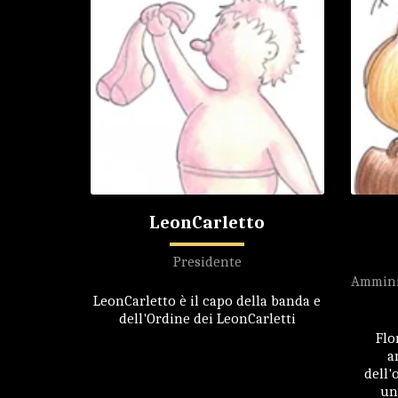
LeonCarletto
Presidente
Amminis
LeonCarletto è il capo della banda e
dell'Ordine dei LeonCarletti
Flo
a
dell'
un